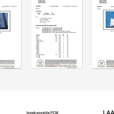
LAA
Ingekapselde PCM