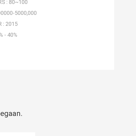
S :
80~100
0000-5000,000
 :
2015
% - 40%
gegaan.