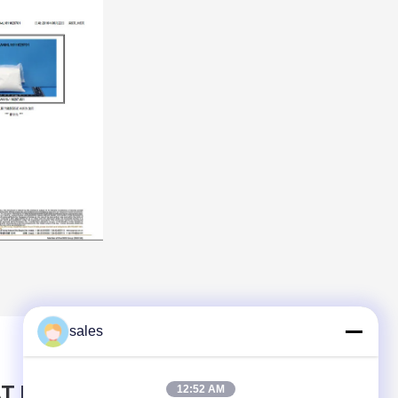
sales
T BERICHT ACHTER
12:52 AM