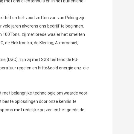
met ons cliëntenhuis en in het buitenland.
rsiteit en het voortzetten van van Peking zijn
vele jaren alvorens ons bedrijf te beginnen.
n 100Tons, zij met brede waaier het smelten
C, de Elektronika, de Kleding, Automobiel,
ie (DSC), zijn zij met SGS testend de EU-
peratuur regelen en hitte&cold energie enz. die
nt met belangrijke technologie om waarde voor
et beste oplossingen door onze kennis te
tspcms met redelijke prijzen en het goede de