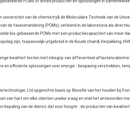
gebaseerde PCMs of drived producten en oplossingen in samenwerking 
in universiteit van de chemistry& de Moleculaire Techniek van de Unive
n de faseverandering (PCMs), verleend in de laboratoria als directeur 
kkelde bio-gebaseerde PCMs met een productiecapaciteit van meer da
pslag zijn, toepasselijk uitgebreid in de Koude chain& Verpakking, HVA
e kwaliteit testen met inbegrip van differentieel aftastencalorimetr
are en efficiënte oplossingen voor energie - besparing verstrekken, tem
technologie, Ltd opgerichte basis op filosofie van het houden bij fro
iken van hart om elke cliënten unieke vraag en snel het antwoorden m
en bepaling van de dienst, dat voor hoogte - de producten van kwalitei