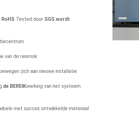
r
RoHS
Tested door
SGS wordt
ctiecentrum
e van de reismok
bewegen zich aan nieuwe installatie
ng
de BEREIK
werking van het systeem
xibele met succes ontwikkelde materiaal