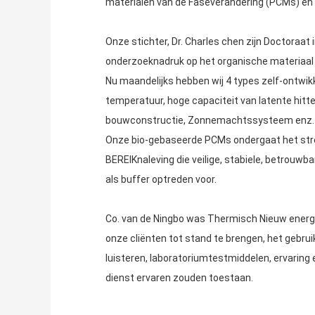
materialen van de Faseverandering (PCMs) en 
Onze stichter, Dr. Charles chen zijn Doctoraat 
onderzoeknadruk op het organische materiaal va
Nu maandelijks hebben wij 4 types zelf-ontwi
temperatuur, hoge capaciteit van latente hitteo
bouwconstructie, Zonnemachtssysteem enz.
Onze bio-gebaseerde PCMs ondergaat het streng
BEREIKnaleving die veilige, stabiele, betrouwb
als buffer optreden voor.
Co. van de Ningbo was Thermisch Nieuw energie
onze cliënten tot stand te brengen, het gebru
luisteren, laboratoriumtestmiddelen, ervaring 
dienst ervaren zouden toestaan.