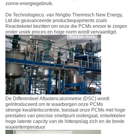
CONTACTEER
zonne-energiegebruik.
ONS
De Technologieco. van Ningbo Thermisch New Energy,
Ltd die geavanceerde productiequipments zoals
Reactieketel bezitten om
onze die PCMs
ervoor te zorgen
NIEUWS
onder uniek proces en hoge norm wordt vervaardigd.
GEVALLEN
SITEMAP
PRIVACY
POLICY
De Differentieel Aftastencalorimetrie (DSC) wordt
geïntroduceerd om te waarborgen onze PCMs
strenge kwaliteitscontrole, toestaat onze PCMs met hoge
prestaties van precisie smeltpunt ondergaat, ontwikkelen
hoge latente capcity van de hitteopslag zich en de brede
waaiertemperatuur