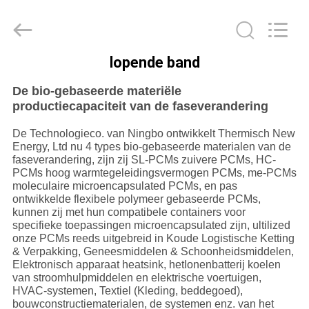
Thermal
New
energy
Technology
co.,ltd.
All
lopende band
Rights
HUIS
Reserved.
De bio-gebaseerde materiële
productiecapaciteit van de faseverandering
PRODUCTEN
De Technologieco. van Ningbo ontwikkelt Thermisch New
Energy, Ltd nu 4 types bio-gebaseerde materialen van de
ONGEVEER
faseverandering, zijn zij SL-PCMs zuivere PCMs, HC-
PCMs hoog warmtegeleidingsvermogen PCMs, me-PCMs
ONS
moleculaire microencapsulated PCMs, en pas
ontwikkelde flexibele polymeer gebaseerde PCMs,
kunnen zij met hun compatibele containers voor
FABRIEKSREIS
specifieke toepassingen microencapsulated zijn, ultilized
onze PCMs reeds uitgebreid in Koude Logistische Ketting
& Verpakking, Geneesmiddelen & Schoonheidsmiddelen,
Elektronisch apparaat heatsink, hetIonenbatterij koelen
KWALITEITSCONTROLE
van stroomhulpmiddelen en elektrische voertuigen,
HVAC-systemen, Textiel (Kleding, beddegoed),
bouwconstructiematerialen, de systemen enz. van het