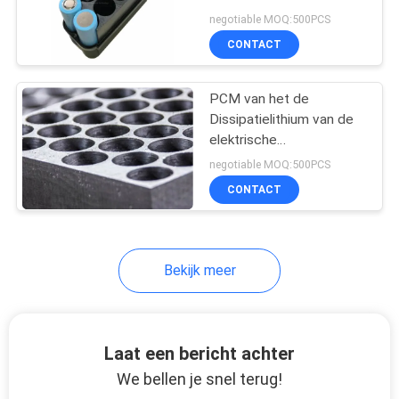
Koelen
negotiable MOQ:500PCS
CONTACT
9
PCM van het de
PCM Polymeer
Dissipatielithium van de
elektrische
voertuigenhitte Batterij
negotiable MOQ:500PCS
het Koelen
CONTACT
7
Bekijk meer
Koude Ketting PCM
Laat een bericht achter
We bellen je snel terug!