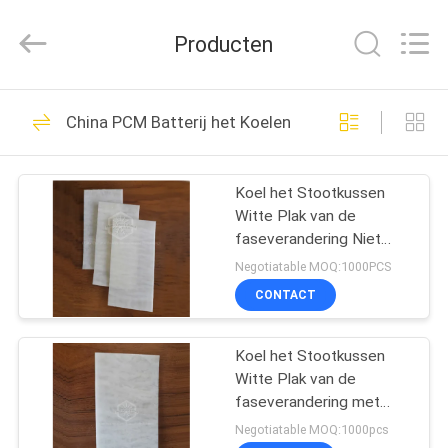
Thermal
New
energy
Producten
Technology
co.,ltd.
All
Rights
HUIS
Reserved.
9
China PCM Batterij het Koelen
Bio Gebaseerde
PRODUCTEN
PCM
Koel het Stootkussen
Witte Plak van de
ONGEVEER
faseverandering Niet
ONS
corrosief voor Batterij
Negotiatable MOQ:1000PCS
die het Elektronische
CONTACT
Hitte Verdrijven koelen
11
FABRIEKSREIS
Koel het Stootkussen
Ingekapselde PCM
Witte Plak van de
KWALITEITSCONTROLE
faseverandering met
Hoge Thermische
Negotiatable MOQ:1000pcs