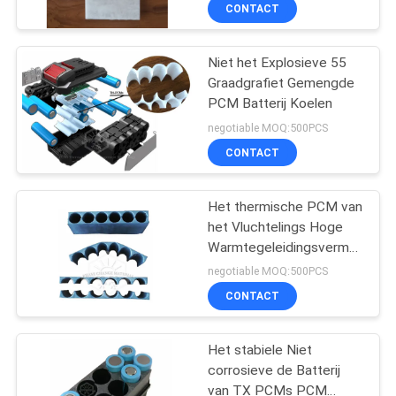
Conductivety voor het
CONTACTEER
CONTACT
Elektronische Hitte
ONS
Verdrijven
Niet het Explosieve 55
9
Graadgrafiet Gemengde
NIEUWS
PCM Batterij Koelen
Microencapsulated
negotiable MOQ:500PCS
PCM
GEVALLEN
CONTACT
SITEMAP
Het thermische PCM van
het Vluchtelings Hoge
Warmtegeleidingsvermogen
PRIVACY
8
Batterij Koelen
negotiable MOQ:500PCS
POLICY
CONTACT
PCM Poeder
Het stabiele Niet
corrosieve de Batterij
van TX PCMs PCM