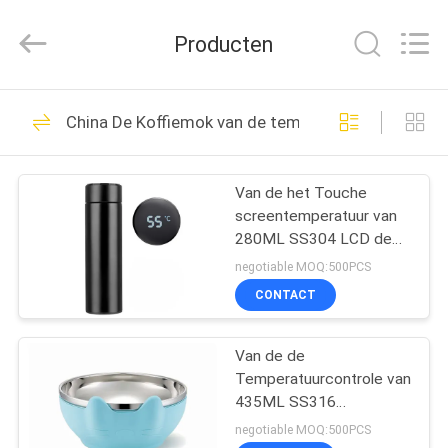
Thermal
New
energy
Producten
Technology
co.,ltd.
All
Rights
HUIS
Reserved.
9
China De Koffiemok van de temperatuurcontrole
Bio Gebaseerde
PRODUCTEN
PCM
Van de het Touche
screentemperatuur van
ONGEVEER
280ML SS304 LCD de
ONS
Mok van de de
negotiable MOQ:500PCS
Controlekoffie
CONTACT
11
FABRIEKSREIS
Van de de
Ingekapselde PCM
Temperatuurcontrole van
KWALITEITSCONTROLE
435ML SS316
132mmx75mm de
negotiable MOQ:500PCS