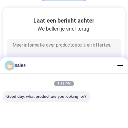
9
Laat een bericht achter
We bellen je snel terug!
PCM Polymeer
sales
7
7:36 PM
Koude Ketting PCM
Good day, what product are you looking for?
populaire categorieën
Alle
Bio Gebaseerde PCM
Ingekapselde PCM