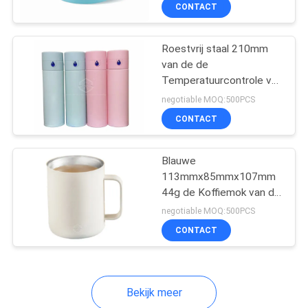
Koffiemok
CONTACTEER
CONTACT
ONS
Roestvrij staal 210mm
9
van de de
NIEUWS
Temperatuurcontrole van
Microencapsulated
HC PCMs de Koffiemok
negotiable MOQ:500PCS
PCM
GEVALLEN
CONTACT
SITEMAP
Blauwe
113mmx85mmx107mm
44g de Koffiemok van de
PRIVACY
8
Temperatuurcontrole
negotiable MOQ:500PCS
POLICY
CONTACT
PCM Poeder
Bekijk meer