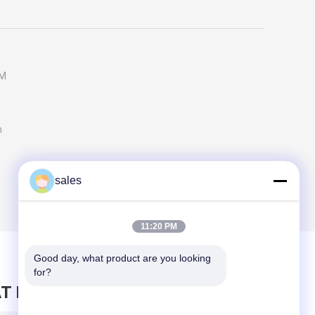
CM
n
sales
11:20 PM
Good day, what product are you looking 
for?
T BERICHT ACHTER