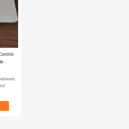
Comité
de
19
ekapseld HDPE
tof