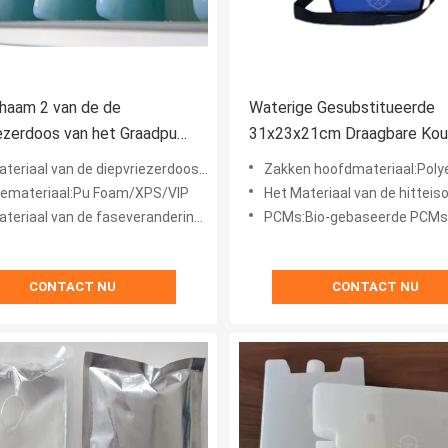
chaam 2 van de de
Waterige Gesubstitueerde
ezerdoos van het Graadpu
31x23x21cm Draagbare Ko
 pp de Koude Ketting PCM
Ketting PCM
teriaal van de diepvriezerdoos:Pp
Zakken hoofdmateriaal:Poly
tiemateriaal:Pu Foam/XPS/VIP
Het Materiaal van de hitteisolatie:XPS
 de faseverandering:Het vaste lichaam/vloeistof bio-gebaseerde PCMs vulde HDPE Raad in
PCMs:Bio-gebaseerde PCMs-HDPE ingeka
CONTACT NU
CONTACT NU