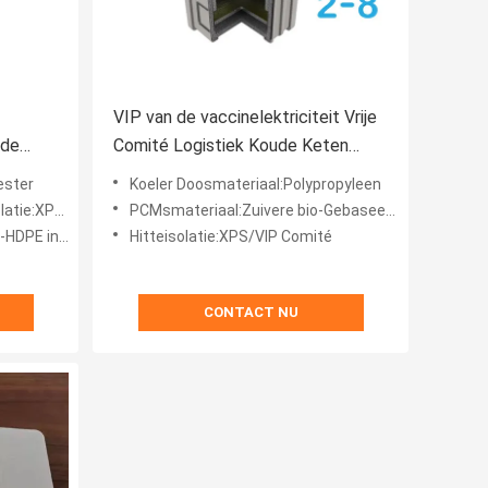
VIP van de vaccinelektriciteit Vrije
ude
Comité Logistiek Koude Keten
PCM
ester
Koeler Doosmateriaal:Polypropyleen
/VIP Comité
PCMsmateriaal:Zuivere bio-Gebaseerde PCMs-ingekapseld HDPE
pselde raad
Hitteisolatie:XPS/VIP Comité
CONTACT NU