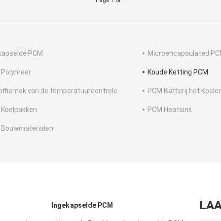
Page 1 of 1
kapselde PCM
Microencapsulated P
 Polymeer
Koude Ketting PCM
offiemok van de temperatuurcontrole
PCM Batterij het Koele
Koelpakken
PCM Heatsink
Bouwmaterialen
LAA
Ingekapselde PCM