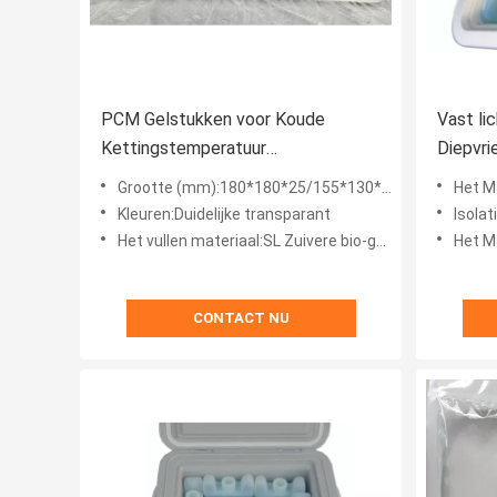
PCM Gelstukken voor Koude
Vast li
Kettingstemperatuur
Diepvri
Gecontroleerde Oplossing voor
Schuim
Grootte (mm):180*180*25/155*130*25/190*190*30/160*130*30/500*400*30
Het Ma
Logistieke Steun
Kleuren:Duidelijke transparant
Isola
Het vullen materiaal:SL Zuivere bio-gebaseerde PCMs
Het Materiaal van
CONTACT NU