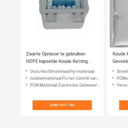
Zwarte Opnieuw te gebruiken
Koude 
HDPE kapselde Koude Ketting
Gevoeli
PCM in
en Droo
Doos Hoofdmateriaal:Pp-materiaal
Smelt
Isolatiemateriaal:Pu-het Comité van Schuim/XPS /VIP
PCMsmater
PCM Materiaal:Zuivere bio-Gebaseerde PCMs-ingekapseld HDPE
Versch
CONTACT NU