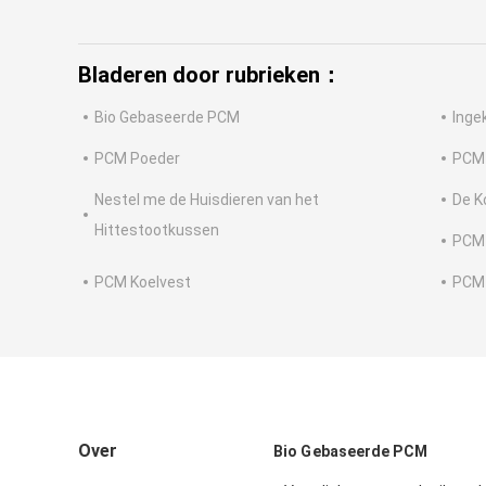
Bladeren door rubrieken：
Bio Gebaseerde PCM
Inge
PCM Poeder
PCM
Nestel me de Huisdieren van het
De K
Hittestootkussen
PCM 
PCM Koelvest
PCM 
Over
Bio Gebaseerde PCM