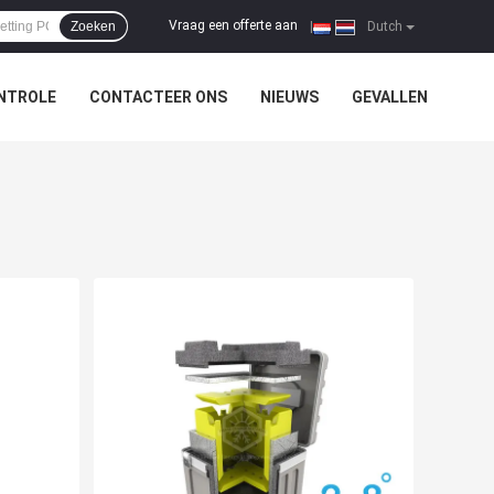
Vraag een offerte aan
Zoeken
|
Dutch
NTROLE
CONTACTEER ONS
NIEUWS
GEVALLEN