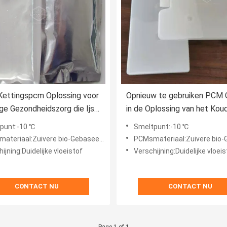
Kettingspcm Oplossing voor
Opnieuw te gebruiken PCM 
ge Gezondheidszorg die Ijs
in de Oplossing van het Kou
g Ijs vervangen
Kettingsvervoer van covid-
punt:-10 ℃
Smeltpunt:-10 ℃
Vaccins
iaal:Zuivere bio-Gebaseerde PCMs-ingekapseld HDPE
PCMsmateriaal:Zuivere bio-Gebaseerde PCMs-ing
ijning:Duidelijke vloeistof
Verschijning:Duidelijke vloeis
CONTACT NU
CONTACT NU