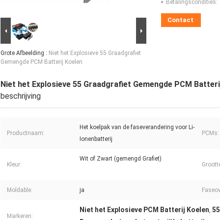
Betalingscondities:
Contact
Grote Afbeelding :
Niet het Explosieve 55 Graadgrafiet
Gemengde PCM Batterij Koelen
Niet het Explosieve 55 Graadgrafiet Gemengde PCM Batteri
beschrijving
Het koelpak van de faseverandering voor Li-
Productnaam:
PCMs:
Ionenbatterij
Wit of Zwart (gemengd Grafiet)
Kleur:
Groott
Moldable:
ja
Faseov
Niet het Explosieve PCM Batterij Koelen
55
,
Markeren: