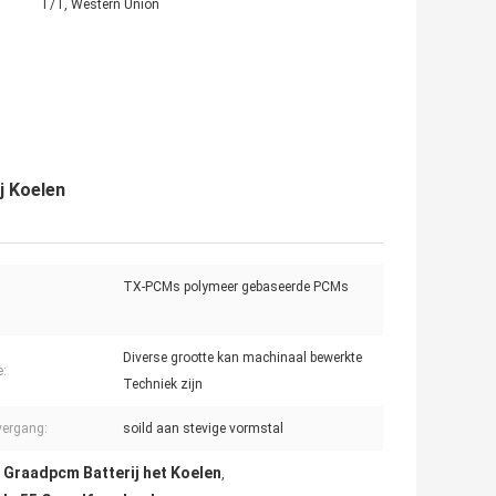
T/T, Western Union
j Koelen
TX-PCMs polymeer gebaseerde PCMs
Diverse grootte kan machinaal bewerkte
e:
Techniek zijn
ergang:
soild aan stevige vormstal
 Graadpcm Batterij het Koelen
,