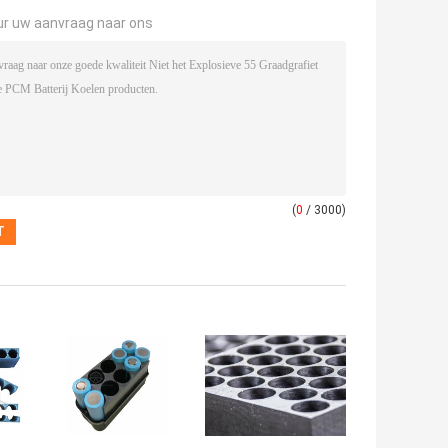
ur uw aanvraag naar ons
(
0
/ 3000)