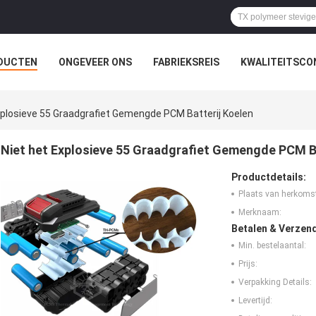
DUCTEN
ONGEVEER ONS
FABRIEKSREIS
KWALITEITSCO
xplosieve 55 Graadgrafiet Gemengde PCM Batterij Koelen
Niet het Explosieve 55 Graadgrafiet Gemengde PCM Ba
Productdetails:
Plaats van herkoms
Merknaam:
Betalen & Verzen
Min. bestelaantal:
Prijs:
Verpakking Details:
Levertijd: