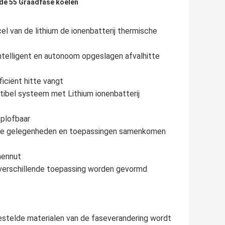
 de 55 Graadfase koelen
l van de lithium de ionenbatterij thermische
intelligent en autonoom opgeslagen afvalhitte
iciënt hitte vangt
atibel systeem met Lithium ionenbatterij
ntplofbaar
erse gelegenheden en toepassingen samenkomen
nennut
or verschillende toepassing worden gevormd
stelde materialen van de faseverandering wordt