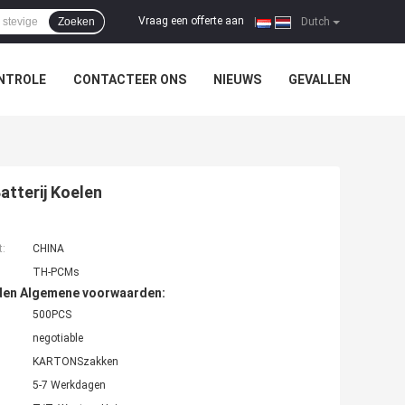
Vraag een offerte aan
Zoeken
|
Dutch
NTROLE
CONTACTEER ONS
NIEUWS
GEVALLEN
tterij Koelen
t:
CHINA
TH-PCMs
den Algemene voorwaarden:
500PCS
negotiable
KARTONSzakken
5-7 Werkdagen