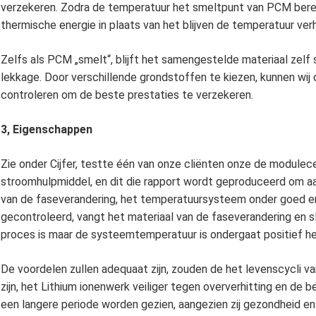
verzekeren. Zodra de temperatuur het smeltpunt van PCM bereik
thermische energie in plaats van het blijven de temperatuur ve
Zelfs als PCM „smelt“, blijft het samengestelde materiaal zelf 
lekkage. Door verschillende grondstoffen te kiezen, kunnen wi
controleren om de beste prestaties te verzekeren.
3, Eigenschappen
Zie onder Cijfer, testte één van onze cliënten onze de modulec
stroomhulpmiddel, en dit die rapport wordt geproduceerd om a
van de faseverandering, het temperatuursysteem onder goed e
gecontroleerd, vangt het materiaal van de faseverandering en s
proces is maar de systeemtemperatuur is ondergaat positief 
De voordelen zullen adequaat zijn, zouden de het levenscycli van 
zijn, het Lithium ionenwerk veiliger tegen oververhitting en de 
een langere periode worden gezien, aangezien zij gezondheid en