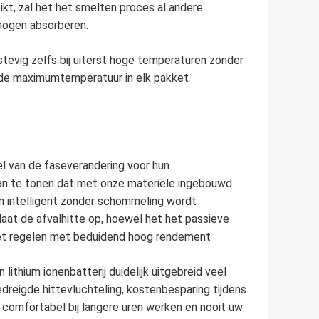
t, zal het het smelten proces al andere
rhogen absorberen.
stevig zelfs bij uiterst hoge temperaturen zonder
j de maximumtemperatuur in elk pakket
el van de faseverandering voor hun
an te tonen dat met onze materiële ingebouwd
n intelligent zonder schommeling wordt
laat de afvalhitte op, hoewel het het passieve
het regelen met beduidend hoog rendement
lithium ionenbatterij duidelijk uitgebreid veel
bedreigde hittevluchteling, kostenbesparing tijdens
 comfortabel bij langere uren werken en nooit uw