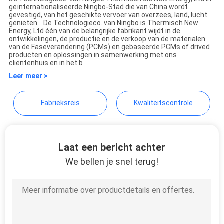
geïnternationaliseerde Ningbo-Stad die van China wordt
Ningbo Thermal New energy
gevestigd, van het geschikte vervoer van overzees, land, lucht
genieten. De Technologieco. van Ningbo is Thermisch New
Technology co.,ltd
Energy, Ltd één van de belangrijke fabrikant wijdt in de
ontwikkelingen, de productie en de verkoop van de materialen
van de Faseverandering (PCMs) en gebaseerde PCMs of drived
producten en oplossingen in samenwerking met ons
cliëntenhuis en in het b
Leer meer >
Fabrieksreis
Kwaliteitscontrole
Laat een bericht achter
We bellen je snel terug!