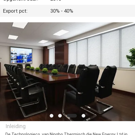
CONTACTEER
Export pct:
30% - 40%
ONS
NIEUWS
GEVALLEN
SITEMAP
PRIVACY
POLICY
Inleiding
De Technologieco. van Ningbo Thermisch die New Energy, Ltd in