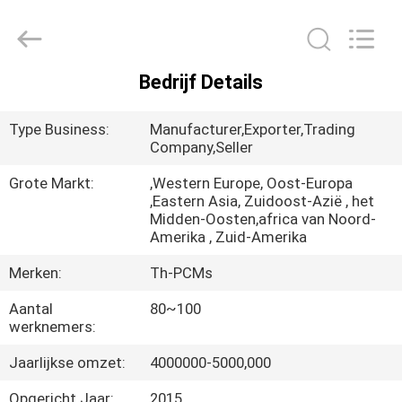
Thermal
New
energy
Technology
co.,ltd.
All
Bedrijf Details
Rights
HUIS
Reserved.
Type Business:
Manufacturer,Exporter,Trading
PRODUCTEN
Company,Seller
Grote Markt:
,Western Europe, Oost-Europa
,Eastern Asia, Zuidoost-Azië , het
ONGEVEER
Midden-Oosten,africa van Noord-
ONS
Amerika , Zuid-Amerika
Merken:
Th-PCMs
FABRIEKSREIS
Aantal
80~100
werknemers:
KWALITEITSCONTROLE
Jaarlijkse omzet:
4000000-5000,000
Opgericht Jaar:
2015