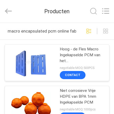
Thermal
New
energy
Producten
Technology
co.,ltd.
All
Rights
HUIS
Reserved.
macro encapsulated pcm online fabricage
PRODUCTEN
Hoog - de Fles Macro
Ingekapselde PCM van
ONGEVEER
het
ONS
dichtheidspolyethyleen
negotiable MOQ:500PCS
CONTACT
FABRIEKSREIS
Niet corrosieve Vrije
HDPE van BPA 1mm
KWALITEITSCONTROLE
Ingekapselde PCM
negotiable MOQ:1000pcs