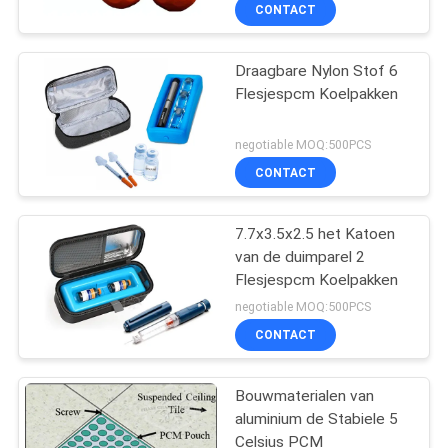
CONTACTEER
CONTACT
ONS
Draagbare Nylon Stof 6
Flesjespcm Koelpakken
NIEUWS
negotiable MOQ:500PCS
GEVALLEN
CONTACT
SITEMAP
7.7x3.5x2.5 het Katoen
van de duimparel 2
Flesjespcm Koelpakken
PRIVACY
negotiable MOQ:500PCS
POLICY
CONTACT
Bouwmaterialen van
aluminium de Stabiele 5
Celsius PCM