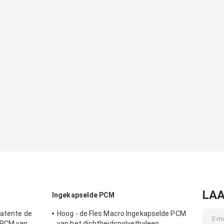
LAA
Ingekapselde PCM
Latente de
Hoog - de Fles Macro Ingekapselde PCM
 PCM van
van het dichtheidspolyethyleen