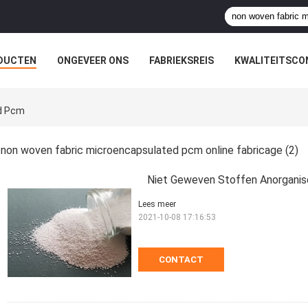
DUCTEN
ONGEVEER ONS
FABRIEKSREIS
KWALITEITSCO
d Pcm
non woven fabric microencapsulated pcm online fabricage
(2)
Niet Geweven Stoffen Anorgani
Lees meer
2021-10-08 17:16:53
CONTACT