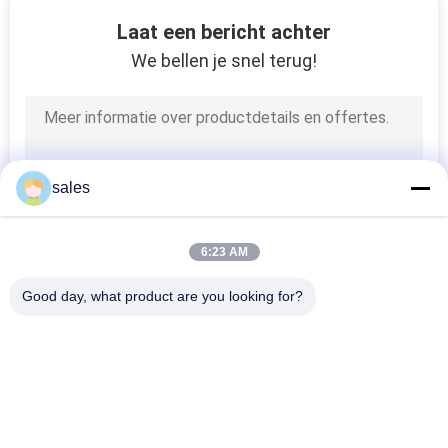
CONTACTEER
Laat een bericht achter
ONS
We bellen je snel terug!
NIEUWS
GEVALLEN
sales
SITEMAP
6:23 AM
PRIVACY
Good day, what product are you looking for?
POLICY
populaire categorieën
Alle
Bio Gebaseerde PCM
Ingekapselde PCM