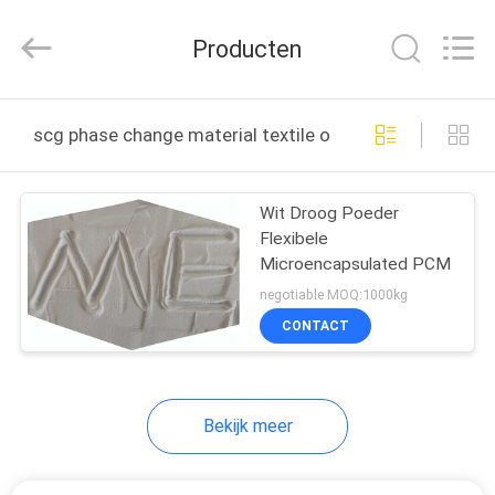
Thermal
New
energy
Producten
Technology
co.,ltd.
All
Rights
HUIS
Reserved.
scg phase change material textile online fabricage
PRODUCTEN
Wit Droog Poeder
Flexibele
ONGEVEER
Microencapsulated PCM
ONS
negotiable MOQ:1000kg
CONTACT
FABRIEKSREIS
Bekijk meer
KWALITEITSCONTROLE