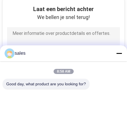
CONTACTEER
Laat een bericht achter
ONS
We bellen je snel terug!
NIEUWS
GEVALLEN
sales
SITEMAP
8:58 AM
PRIVACY
Good day, what product are you looking for?
POLICY
populaire categorieën
Alle
Bio Gebaseerde PCM
Ingekapselde PCM