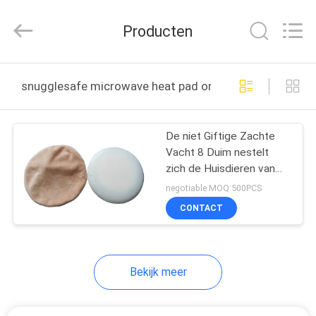
Thermal
New
energy
Producten
Technology
co.,ltd.
All
Rights
HUIS
Reserved.
snugglesafe microwave heat pad online fabricage
PRODUCTEN
De niet Giftige Zachte
Vacht 8 Duim nestelt
ONGEVEER
zich de Huisdieren van
ONS
het Hittestootkussen
negotiable MOQ:500PCS
CONTACT
FABRIEKSREIS
Bekijk meer
KWALITEITSCONTROLE