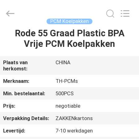
Thermal
New
energy
Technology
co.,ltd.
PCM Koelpakken
All
Rights
Rode 55 Graad Plastic BPA
HUIS
Reserved.
Vrije PCM Koelpakken
PRODUCTEN
Plaats van
CHINA
herkomst:
ONGEVEER
ONS
Merknaam:
TH-PCMs
Min. bestelaantal:
500PCS
FABRIEKSREIS
Prijs:
negotiable
Verpakking Details:
ZAKKENkartons
KWALITEITSCONTROLE
Levertijd:
7-10 werkdagen