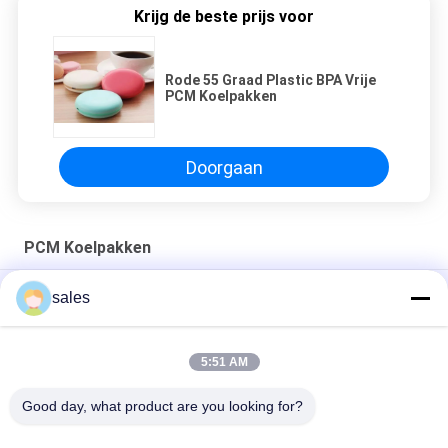
Krijg de beste prijs voor
Rode 55 Graad Plastic BPA Vrije
PCM Koelpakken
Doorgaan
PCM Koelpakken
Wearable PCM bevriest automatisch Koelhalsomslag voor de
sales
Openluchtsjaal van de Sportenhals
Draagbare Nylon Stof 6 Flesjespcm Koelpakken
5:51 AM
De openlucht Koelpakken van de Hand Warmere Hitte LHS PCM
Good day, what product are you looking for?
populaire categorieën
Alle