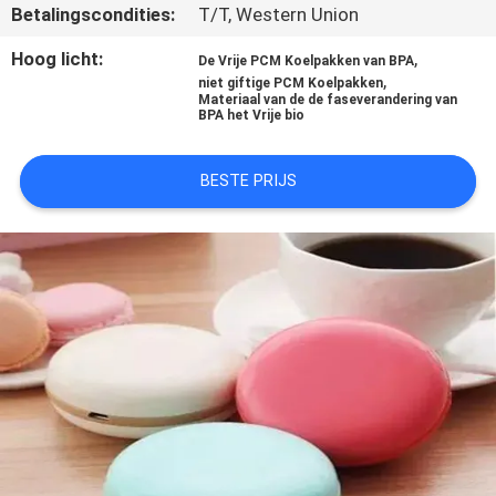
CONTACTEER
Betalingscondities:
T/T, Western Union
ONS
Hoog licht:
,
De Vrije PCM Koelpakken van BPA
,
niet giftige PCM Koelpakken
Materiaal van de de faseverandering van
NIEUWS
BPA het Vrije bio
BESTE PRIJS
GEVALLEN
SITEMAP
PRIVACY
POLICY