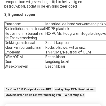
temperatuur vrijgeven lange tijd, is het veilig en
betrouwbaar, zodat is de ervaring zeer goed
3, Eigenschappen
Puntnaam
Materieel de hand verwarmend pak 
Buitenlichaamsmateriaal
HDPE plastiek
Het binnenmateriaal van
HC-PCMs Hoog warmtegeleidingsv
de Faseverandering
Dekkingsmateriaal
Zacht kasjmier
Kleur van buitenlichaam
Rode, blauwe, witte enz.
Embleem
Th-PCMs/Neutraal of OEM
OEM/ODM
Beschikbaar
Duur
langdurig bezit
Steekproeven
Beschikbaar
De Vrije PCM Koelpakken van BPA
niet giftige PCM Koelpakken
Materiaal van de de faseverandering van BPA het Vrije bio