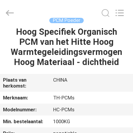
Thermal
New
energy
Technology
co.,ltd.
PCM Poeder
All
Rights
Hoog Specifiek Organisch
HUIS
Reserved.
PCM van het Hitte Hoog
PRODUCTEN
Warmtegeleidingsvermogen
Hoog Materiaal - dichtheid
ONGEVEER
ONS
Plaats van
CHINA
herkomst:
FABRIEKSREIS
Merknaam:
TH-PCMs
Modelnummer:
HC-PCMs
KWALITEITSCONTROLE
Min. bestelaantal:
1000KG