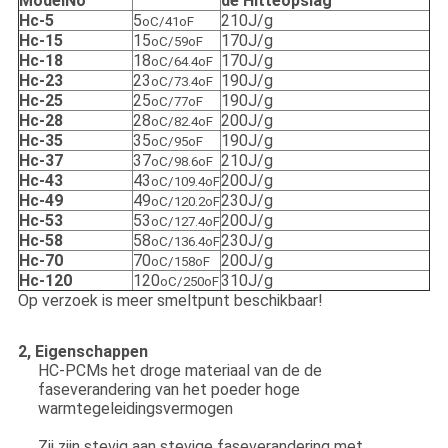
ModelNo
de Hitteopslag
Hc-5
5
210J/g
oC/41oF
Hc-15
15
170J/g
oC/59oF
Hc-18
18
170J/g
oC/64.4oF
Hc-23
23
190J/g
oC/73.4oF
Hc-25
25
190J/g
oC/77oF
Hc-28
28
200J/g
oC/82.4oF
Hc-35
35
190J/g
oC/95oF
Hc-37
37
210J/g
oC/98.6oF
Hc-43
43
200J/g
oC/109.4oF
Hc-49
49
230J/g
oC/120.2oF
Hc-53
53
200J/g
oC/127.4oF
Hc-58
58
230J/g
oC/136.4oF
Hc-70
70
200J/g
oC/158oF
Hc-120
120
310J/g
oC/250oF
Op verzoek is meer smeltpunt beschikbaar!
2, Eigenschappen
HC-PCMs het droge materiaal van de de
faseverandering van het poeder hoge
warmtegeleidingsvermogen
Zij zijn stevig aan stevige faseverandering met