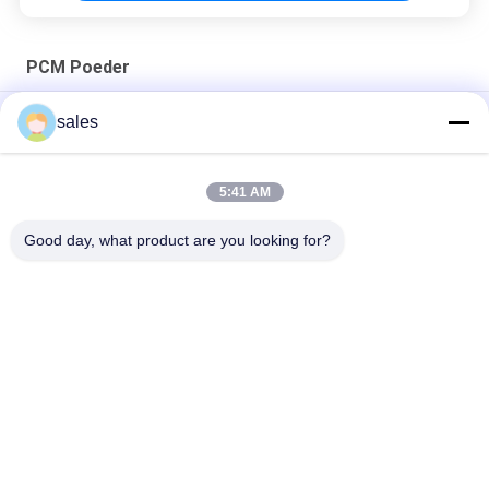
PCM Poeder
BEREIKsgs Grafiet Warmtegeleidingsvermogenpcm Poeder
sales
PCM van het de Entropiebeheer van LHS niet Explosief Poeder
5:41 AM
Van de de Moktemperatuur van de 120 Graadreis de
Controlepcm Poeder
Good day, what product are you looking for?
populaire categorieën
Alle
Bio Gebaseerde PCM
Ingekapselde PCM
Microencapsulated 
PCM Poeder
PCM
PCM Polymeer
Koude Ketting PCM