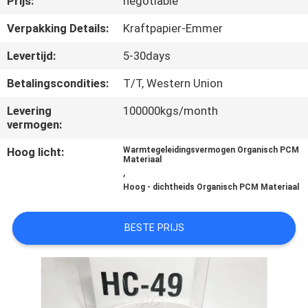
Prijs:
negotiable
CONTACTEER
ONS
Verpakking Details:
Kraftpapier-Emmer
Levertijd:
5-30days
NIEUWS
Betalingscondities:
T/T, Western Union
Levering
100000kgs/month
GEVALLEN
vermogen:
Hoog licht:
Warmtegeleidingsvermogen Organisch PCM
SITEMAP
Materiaal
,
Hoog - dichtheids Organisch PCM Materiaal
PRIVACY
POLICY
BESTE PRIJS