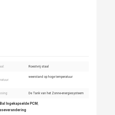
aal:
Roestvrij staal
weerstand op hoge temperatuur
atuur:
ssing:
De Tank van het Zonne-energiesysteem
 Bal Ingekapselde PCM
,
faseverandering