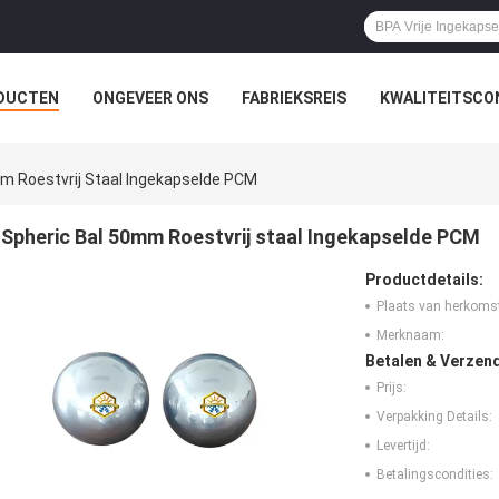
DUCTEN
ONGEVEER ONS
FABRIEKSREIS
KWALITEITSCO
m Roestvrij Staal Ingekapselde PCM
Spheric Bal 50mm Roestvrij staal Ingekapselde PCM
Productdetails:
Plaats van herkoms
Merknaam:
Betalen & Verzen
Prijs:
Verpakking Details:
Levertijd:
Betalingscondities: