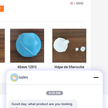
(
0
/ 3000)
65mm 125℃
Hdpe de Sferische
Smeltpunten
Ingekapselde Pcm
sales
e
Ingekapselde
Bal van de
al
PCM met
Energieopslag voor
Onderkoeling 5℃
Zonne
Verwarmingssysteem
8:15 AM
Good day, what product are you looking 