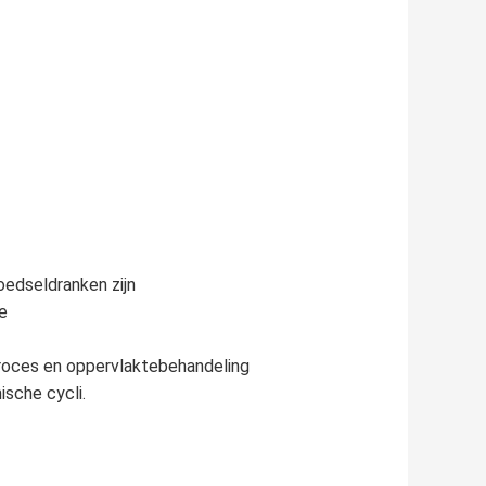
oedseldranken zijn
te
oces en oppervlaktebehandeling
ische cycli.