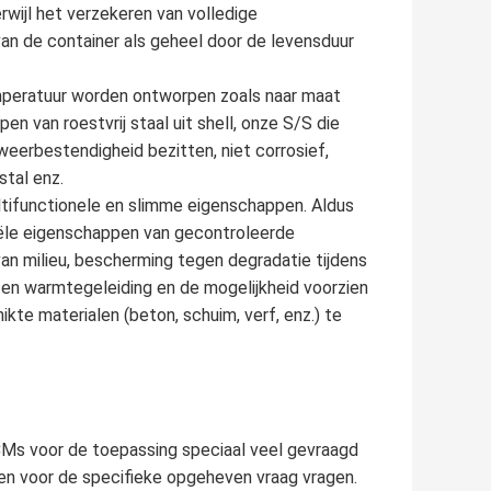
wijl het verzekeren van volledige
an de container als geheel door de levensduur
emperatuur worden ontworpen zoals naar maat
van roestvrij staal uit shell, onze S/S die
eerbestendigheid bezitten, niet corrosief,
tal enz.
ltifunctionele en slimme eigenschappen. Aldus
ële eigenschappen van gecontroleerde
van milieu, bescherming tegen degradatie tijdens
 en warmtegeleiding en de mogelijkheid voorzien
te materialen (beton, schuim, verf, enz.) te
PCMs voor de toepassing speciaal veel gevraagd
en voor de specifieke opgeheven vraag vragen.