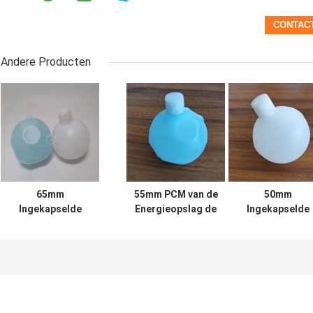
Andere Producten
65mm
55mm PCM van de
50mm
Ingekapselde
Energieopslag de
Ingekapselde
PCM 5℃ Hdpe
Veranderingsmateriaal
PCM 5.5℃ Hdp
Sferische Koelbal
van de Ballen
Sferische Koelb
voor Thermische
Anorganisch Fase
Energieopslag