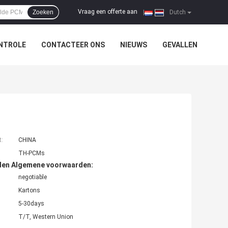
Vraag een offerte aan
Zoeken
|
Dutch
NTROLE
CONTACTEER ONS
NIEUWS
GEVALLEN
t:
CHINA
TH-PCMs
den Algemene voorwaarden:
negotiable
Kartons
5-30days
T/T, Western Union