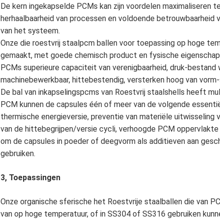
De kern ingekapselde PCMs kan zijn voordelen maximaliseren ter
herhaalbaarheid van processen en voldoende betrouwbaarheid v
van het systeem.
Onze die roestvrij staalpcm ballen voor toepassing op hoge t
gemaakt, met goede chemisch product en fysische eigenschappen 
PCMs superieure capaciteit van verenigbaarheid, druk-bestand w
machinebewerkbaar, hittebestendig, versterken hoog van vorm-s
De bal van inkapselingspcms van Roestvrij staalshells heeft mu
PCM kunnen de capsules één of meer van de volgende essenti
thermische energieversie, preventie van materiële uitwisseling 
van de hittebegrijpen/versie cycli, verhoogde PCM oppervlakte
om de capsules in poeder of deegvorm als additieven aan geschik
gebruiken.
3, Toepassingen
Onze organische sferische het Roestvrije staalballen die van 
van op hoge temperatuur, of in SS304 of SS316 gebruiken kunn