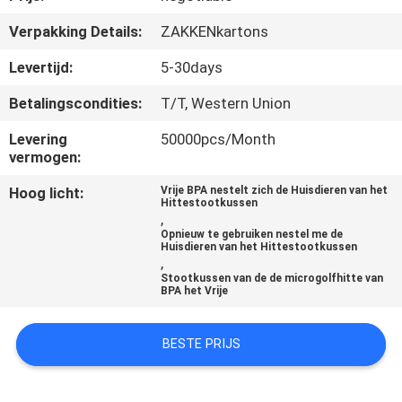
CONTACTEER
Verpakking Details:
ZAKKENkartons
ONS
Levertijd:
5-30days
NIEUWS
Betalingscondities:
T/T, Western Union
Levering
50000pcs/Month
GEVALLEN
vermogen:
Hoog licht:
Vrije BPA nestelt zich de Huisdieren van het
Hittestootkussen
SITEMAP
,
Opnieuw te gebruiken nestel me de
Huisdieren van het Hittestootkussen
,
PRIVACY
Stootkussen van de de microgolfhitte van
BPA het Vrije
POLICY
BESTE PRIJS