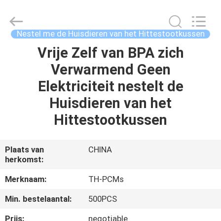
Thermal
New
energy
Technology
co.,ltd.
Nestel me de Huisdieren van het Hittestootkussen
All
Rights
Vrije Zelf van BPA zich
HUIS
Reserved.
Verwarmend Geen
PRODUCTEN
Elektriciteit nestelt de
Huisdieren van het
ONGEVEER
Hittestootkussen
ONS
Plaats van
CHINA
herkomst:
FABRIEKSREIS
Merknaam:
TH-PCMs
KWALITEITSCONTROLE
Min. bestelaantal:
500PCS
Prijs:
negotiable