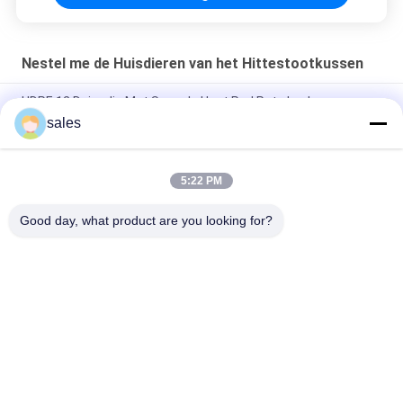
Nestel me de Huisdieren van het Hittestootkussen
HDPE 12 Duim die Mat Snuggle Heat Pad Pets koelen
sales
De Zijde van het 11,81 Duimijs het Zelf nestelt Koelen zich de
Huisdieren van het Hittestootkussen
5:22 PM
De niet Giftige Zachte Vacht 8 Duim nestelt zich de Huisdieren
van het Hittestootkussen
Good day, what product are you looking for?
populaire categorieën
Alle
Bio Gebaseerde PCM
Ingekapselde PCM
Microencapsulated 
PCM Poeder
PCM