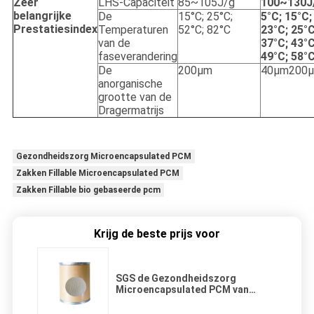
Zeer
LHS-Capaciteit
85~105J/g
100~130J
belangrijke
De
15°C; 25°C;
5°C; 15°C;
Prestatiesindex
Temperaturen
52°C; 82°C
23°C; 25°C
van de
37°C; 43°C
faseverandering
49°C; 58°
De
200μm
40μm200
anorganische
grootte van de
Dragermatrijs
Gezondheidszorg Microencapsulated PCM
Zakken Fillable Microencapsulated PCM
Zakken Fillable bio gebaseerde pcm
Krijg de beste prijs voor
SGS de Gezondheidszorg
Microencapsulated PCM van
Zakkenfillable