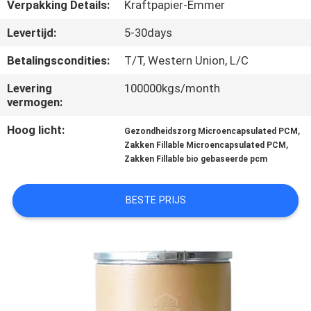
CONTACTEER
Verpakking Details:
Kraftpapier-Emmer
ONS
Levertijd:
5-30days
Betalingscondities:
T/T, Western Union, L/C
NIEUWS
Levering
100000kgs/month
vermogen:
GEVALLEN
Hoog licht:
,
Gezondheidszorg Microencapsulated PCM
,
Zakken Fillable Microencapsulated PCM
SITEMAP
Zakken Fillable bio gebaseerde pcm
BESTE PRIJS
PRIVACY
POLICY