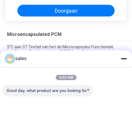
Doorgaan
Microencapsulated PCM
5°C aan 37 Textiel van het de Microcapsules Functionele
Intelligente Beddegoed van °C PCM aan Saldotemperatuur
sales
Ingebedde PCM Microcapsules voor de Intelligente
Temperatuur van het Textielsaldo
4:33 AM
Stabiele Witte RoHS Volgzame Verbindende
Microencapsulated PCM
Good day, what product are you looking for?
populaire categorieën
Alle
Bio Gebaseerde PCM
Ingekapselde PCM