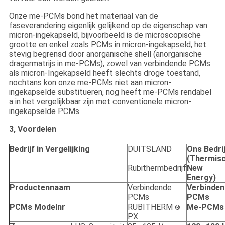
Onze me-PCMs bond het materiaal van de
faseverandering eigenlijk gelijkend op de eigenschap van
micron-ingekapseld, bijvoorbeeld is de microscopische
grootte en enkel zoals PCMs in micron-ingekapseld, het
stevig begrensd door anorganische shell (anorganische
dragermatrijs in me-PCMs), zowel van verbindende PCMs
als micron-Ingekapseld heeft slechts droge toestand,
nochtans kon onze me-PCMs niet aan micron-
ingekapselde substitueren, nog heeft me-PCMs rendabel
a in het vergelijkbaar zijn met conventionele micron-
ingekapselde PCMs.
3, Voordelen
Bedrijf in Vergelijking
DUITSLAND
Ons Bedri
(Thermis
Rubithermbedrijf
New
Energy)
Productennaam
Verbindende
Verbinden
PCMs
PCMs
PCMs Modelnr
RUBITHERM
Me-PCMs
®
PX