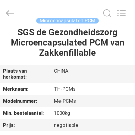
Thermal
New
energy
Technology
co.,ltd.
Microencapsulated PCM
All
Rights
SGS de Gezondheidszorg
HUIS
Reserved.
Microencapsulated PCM van
PRODUCTEN
Zakkenfillable
ONGEVEER
Plaats van
CHINA
herkomst:
ONS
Merknaam:
TH-PCMs
FABRIEKSREIS
Modelnummer:
Me-PCMs
Min. bestelaantal:
1000kg
KWALITEITSCONTROLE
Prijs:
negotiable